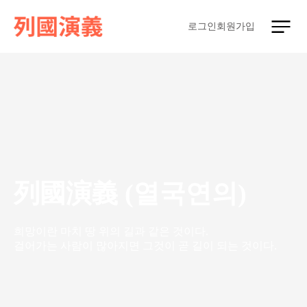
로그인
회원가입
列國演義 (열국연의)
희망이란 마치 땅 위의 길과 같은 것이다.
걸어가는 사람이 많아지면 그것이 곧 길이 되는 것이다.