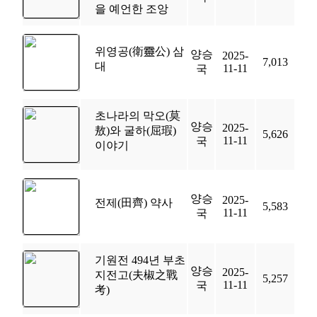
을 예언한 조앙
위영공(衛靈公) 삼
양승
2025-
7,013
대
11-11
국
초나라의 막오(莫
양승
2025-
敖)와 굴하(屈瑕)
5,626
11-11
국
이야기
양승
2025-
전제(田齊) 약사
5,583
11-11
국
기원전 494년 부초
양승
2025-
지전고(夫椒之戰
5,257
11-11
국
考)