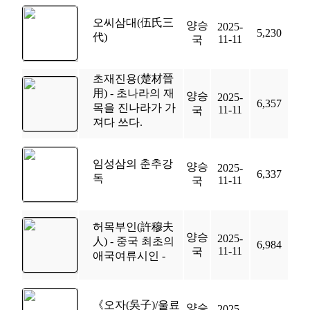
오씨삼대(伍氏三
양승
2025-
5,230
代)
11-11
국
초재진용(楚材晉
用) - 초나라의 재
양승
2025-
6,357
목을 진나라가 가
11-11
국
져다 쓰다.
임성삼의 춘추강
양승
2025-
6,337
독
11-11
국
허목부인(許穆夫
양승
2025-
人) - 중국 최초의
6,984
11-11
국
애국여류시인 -
《오자(吳子)/울료
양승
2025-